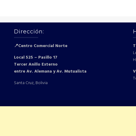
Dirección:
📍Centro Comercial Norte
T
L
Local 525 – Pasillo 17
H
Tercer Anillo Externo
entre Av. Alemana y Av. Mutualista
V
T
Santa Cruz, Bolivia