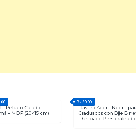
quantity
.00
Bs.
80.00
ta Retrato Calado
Llavero Acero Negro par
má – MDF (20×15 cm)
Graduados con Dije Birre
– Grabado Personalizado