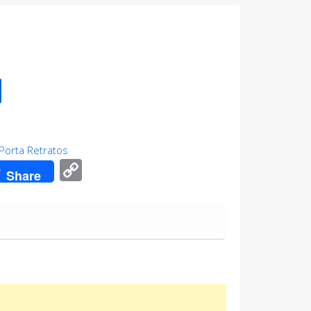
Porta Retratos
atsApp
Copy
Share
Link