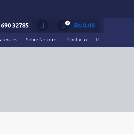
0
690 32785
Bs.
0.00
ateriales
Sobre Nosotros
Contacto