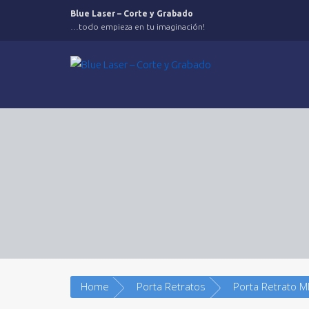
Saltar
Blue Laser – Corte y Grabado
al
…todo empieza en tu imaginación!
contenido
Home
Porta Retratos