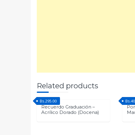
Related products
Bs.
295.00
Bs.
40
Recuerdo Graduación –
Por
Acrílico Dorado (Docena)
Ma