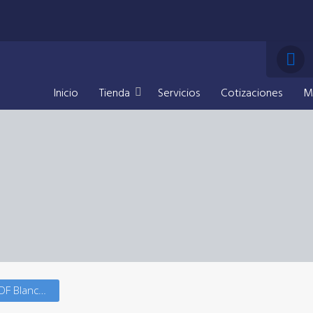
Inicio
Tienda
Servicios
Cotizaciones
M
Porta Retrato MDF Blanco con Marco Acrilico Plateado – Grabado Personalizado (19×13 cm)