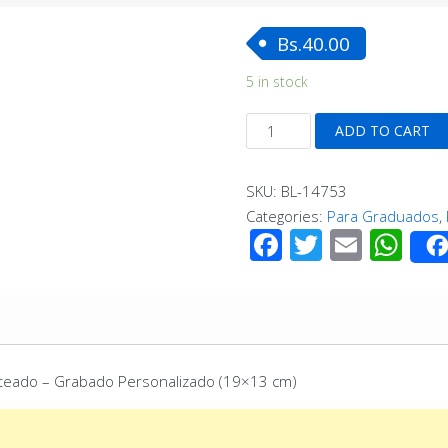
Bs.
40.00
5 in stock
Porta
ADD TO CART
Retrato
MDF
SKU:
BL-14753
Blanco
Categories:
Para Graduados
,
con
Facebook
Twitter
Email
Wh
Marco
Acrilico
Plateado
-
Grabado
Personalizado
lateado – Grabado Personalizado (19×13 cm)
(19x13
cm)