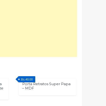
Bs.
40.00
a
Porta Retratos Super Papa
te
– MDF