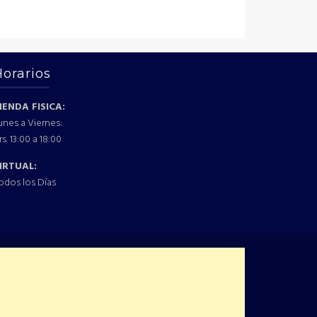
Horarios
IENDA FISICA:
unes a Viernes:
rs. 13:00 a 18:00
IRTUAL:
odos los Días