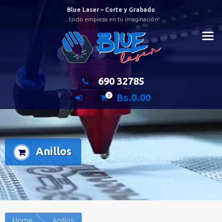
Saltar
Blue Laser – Corte y Grabado
al
…todo empieza en tu imaginación!
contenido
690 32785
Bs.
0.00
0
Anillos
Home
Anillos