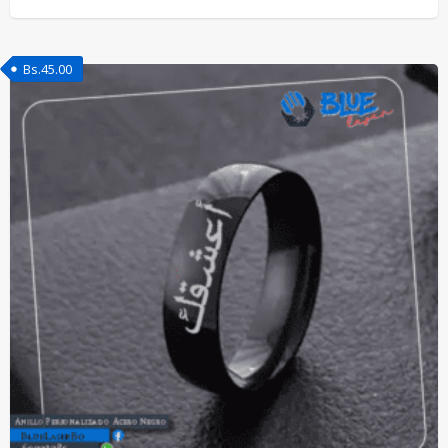
Bs.
45.00