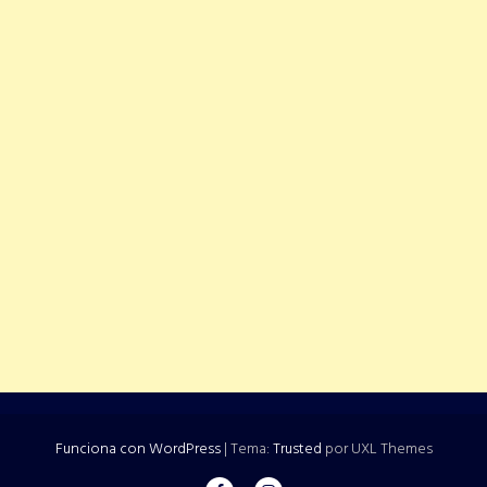
Funciona con WordPress
|
Tema:
Trusted
por UXL Themes