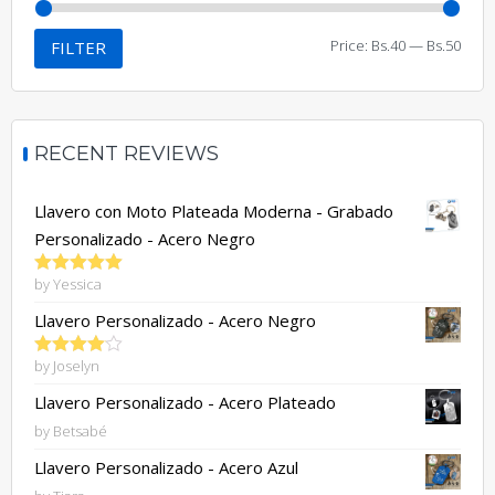
Price:
Bs.40
—
Bs.50
FILTER
RECENT REVIEWS
Llavero con Moto Plateada Moderna - Grabado
Personalizado - Acero Negro
by Yessica
Rated
5
out
of 5
Llavero Personalizado - Acero Negro
by Joselyn
Rated
4
out of 5
Llavero Personalizado - Acero Plateado
by Betsabé
Llavero Personalizado - Acero Azul