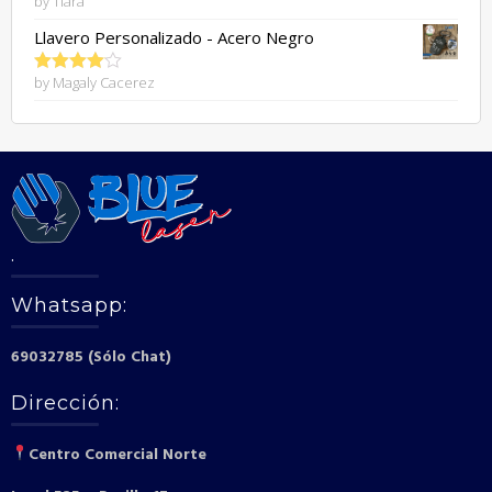
by Tiara
Llavero Personalizado - Acero Negro
by Magaly Cacerez
Rated
4
out of 5
.
Whatsapp:
69032785 (Sólo Chat)
Dirección:
Centro Comercial Norte