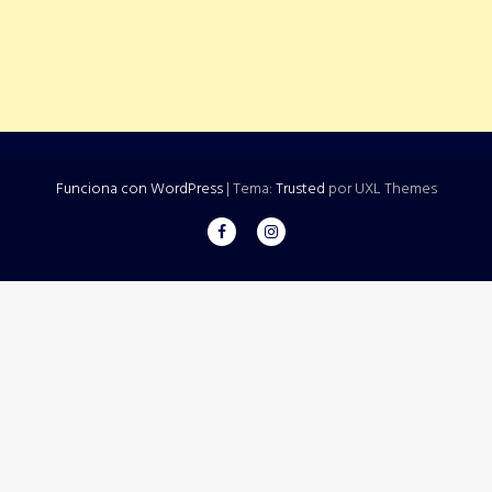
Funciona con WordPress
|
Tema:
Trusted
por UXL Themes