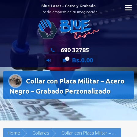
Saltar
Blue Laser – Corte y Grabado
al
…todo empieza en tu imaginación!
contenido
690 32785
Bs.
0.00
0
Collar con Placa Militar – Acero
Negro – Grabado Perzonalizado
Home
Collares
Collar con Placa Militar – Acero Negro – Grabado Perzonalizado