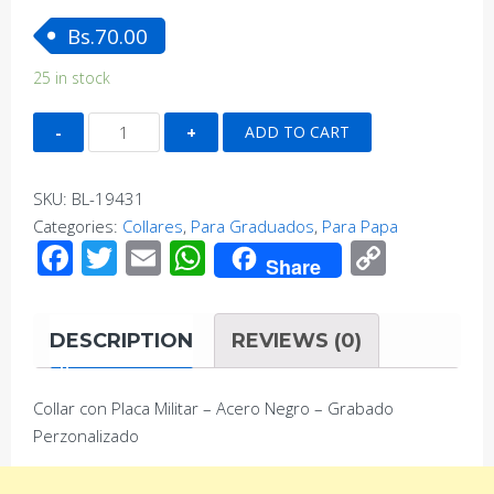
Bs.
70.00
25 in stock
Collar
ADD TO CART
con
Placa
SKU:
BL-19431
Militar
Categories:
Collares
,
Para Graduados
,
Para Papa
-
Facebook
Twitter
Email
WhatsApp
Copy
Acero
Share
Link
Negro
-
DESCRIPTION
REVIEWS (0)
Grabado
Perzonalizado
quantity
Collar con Placa Militar – Acero Negro – Grabado
Perzonalizado