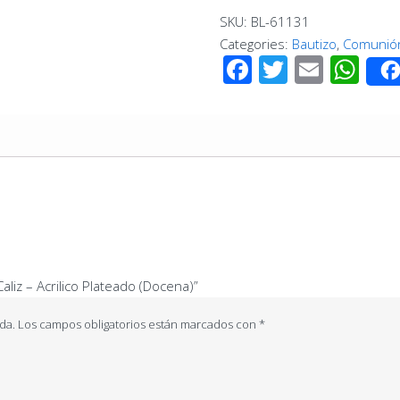
Oculto
SKU:
BL-61131
Caliz
Categories:
Bautizo
,
Comunió
-
Facebook
Twitter
Email
Wh
Acrilico
Plateado
(Docena)
quantity
aliz – Acrilico Plateado (Docena)”
da.
Los campos obligatorios están marcados con
*