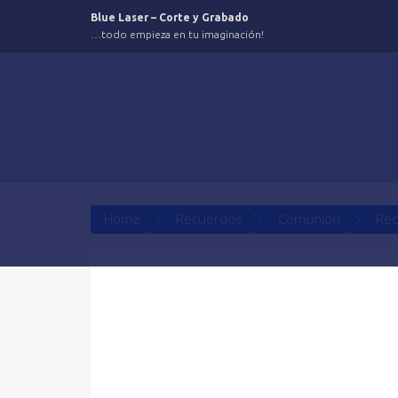
Saltar
Blue Laser – Corte y Grabado
al
…todo empieza en tu imaginación!
contenido
Home
Recuerdos
Comunión