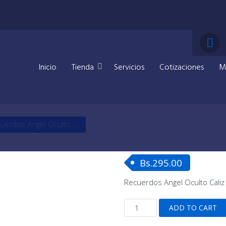
Inicio
Tienda
Servicios
Cotizaciones
M
Recuerdos Angel Oculto Caliz – Acrilico Plateado (Docena)
Bs.
295.00
Recuerdos Angel Oculto Caliz 
Recuerdos
ADD TO CART
Angel