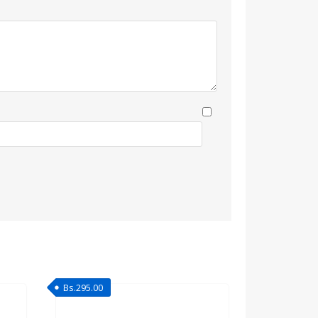
Bs.
295.00