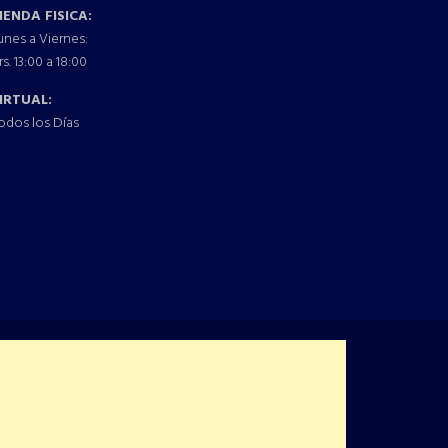
IENDA FISICA:
unes a Viernes:
rs. 13:00 a 18:00
IRTUAL:
odos los Días