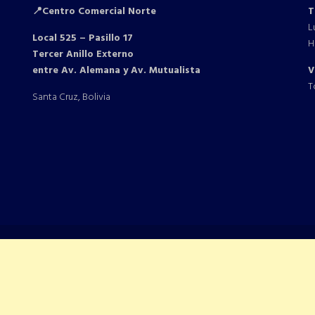
📍Centro Comercial Norte
T
L
Local 525 – Pasillo 17
H
Tercer Anillo Externo
entre Av. Alemana y Av. Mutualista
V
T
Santa Cruz, Bolivia