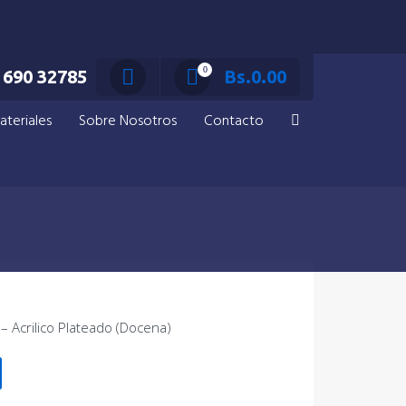
0
690 32785
Bs.
0.00
ateriales
Sobre Nosotros
Contacto
– Acrilico Plateado (Docena)