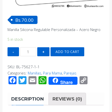
Bs.
70.00
Manilla Silicona Regulable Personalizada – Acero Negro
5 in stock
Pulsera
ADD TO CART
Cadena
Negra
SKU:
BL-75627-1-1
con
Categories:
Manillas
,
Para Mama
,
Parejas
Dije
Facebook
Twitter
Email
WhatsApp
Copy
Circular
Share
Link
-
Acero
DESCRIPTION
REVIEWS (0)
Negro
quantity