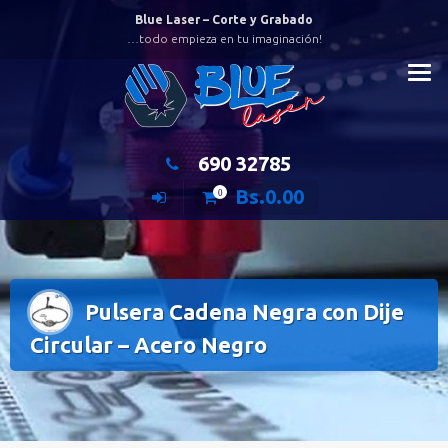
Saltar
Blue Laser – Corte y Grabado
al
…todo empieza en tu imaginación!
contenido
690 32785
Bs.
0.00
0
Pulsera Cadena Negra con Dije
Circular – Acero Negro