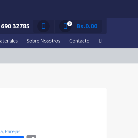
0
690 32785
Bs.
0.00
ateriales
Sobre Nosotros
Contacto
pa
,
Parejas