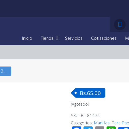
Inicio
Tienda
Servicios
Cotizaciones
M
Manilla Plana de Cuero 3 Filas – Acero Negro
Bs.
65.00
¡Agotado!
SKU:
BL-81474
Categories:
Manillas
,
Para Pa