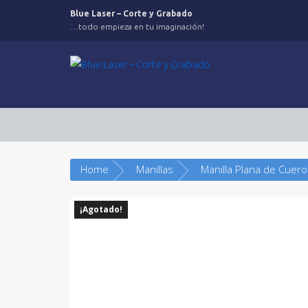
Saltar
Blue Laser – Corte y Grabado
al
…todo empieza en tu imaginación!
contenido
Home
Manillas
¡Agotado!