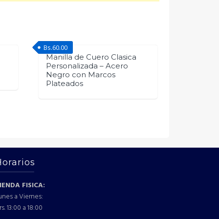
Bs.
60.00
Manilla de Cuero Clasica
Personalizada – Acero
Negro con Marcos
Plateados
Horarios
IENDA FISICA:
unes a Viernes:
rs. 13:00 a 18:00