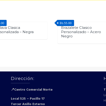
.00
Bs.
55.00
lava Clasica
Brazalete Clasico
sonalizada – Negra
Personalizado – Acero
Negro
Dirección:
📍Centro Comercial Norte
T
L
Local 525 – Pasillo 17
H
Tercer Anillo Externo