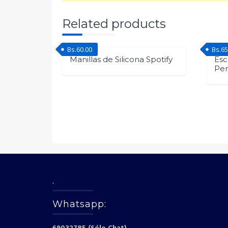
Related products
Bs.
60.00
Bs.
65
Manillas de Silicona Spotify
Esc
Per
.
Whatsapp: