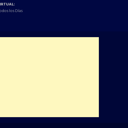
IRTUAL:
odos los Días