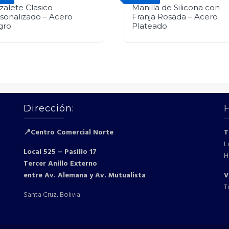
zalete Clasico
Manilla de Silicona con
sonalizado – Acero
Franja Rosada – Acero
gro
Plateado
Dirección:
📍Centro Comercial Norte
T
L
Local 525 – Pasillo 17
H
Tercer Anillo Externo
entre Av. Alemana y Av. Mutualista
V
T
Santa Cruz, Bolivia