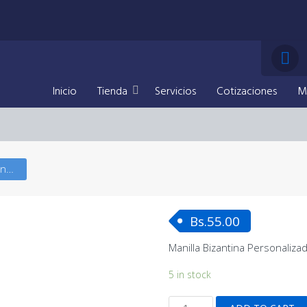
Inicio
Tienda
Servicios
Cotizaciones
M
Manilla Bizantina Personalizada
Bs.
55.00
Manilla Bizantina Personaliza
5 in stock
Manilla