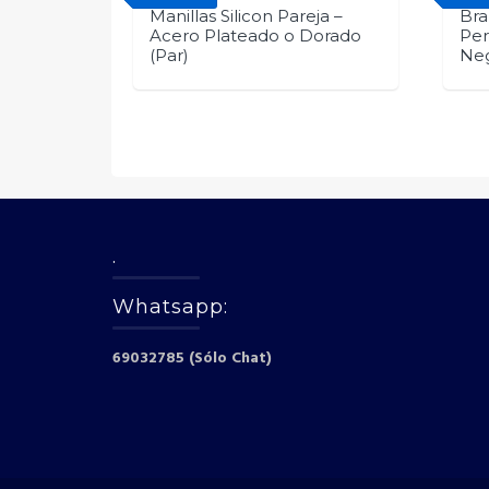
Manillas Silicon Pareja –
Bra
Acero Plateado o Dorado
Per
(Par)
Ne
.
Whatsapp:
69032785 (Sólo Chat)