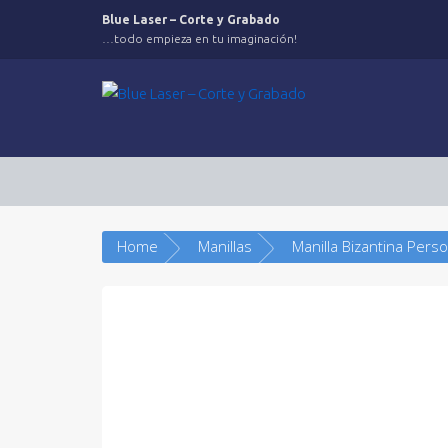
Saltar
Blue Laser – Corte y Grabado
al
…todo empieza en tu imaginación!
contenido
Home
Manillas