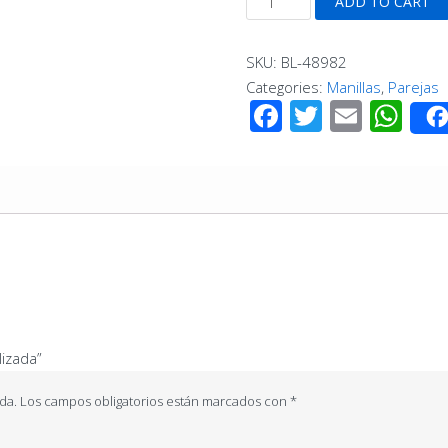
ADD TO CART
Bizantina
Personalizada
SKU:
BL-48982
quantity
Categories:
Manillas
,
Parejas
Facebook
Twitter
Email
Wh
lizada”
da.
Los campos obligatorios están marcados con
*