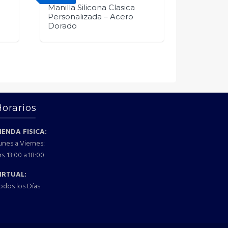
Manilla Silicona Clasica
Personalizada – Acero
Dorado
Horarios
IENDA FISICA:
unes a Viernes:
rs. 13:00 a 18:00
IRTUAL:
odos los Días