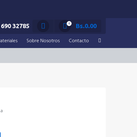
0
690 32785
Bs.
0.00
ateriales
Sobre Nosotros
Contacto
da