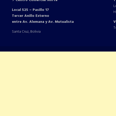
📍Centro Comercial Norte
T
L
Local 525 – Pasillo 17
H
Tercer Anillo Externo
entre Av. Alemana y Av. Mutualista
V
T
Santa Cruz, Bolivia