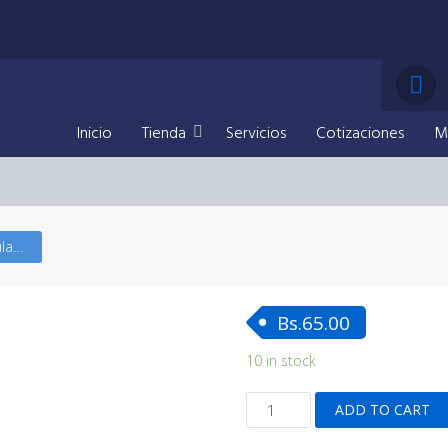
Inicio
Tienda
Servicios
Cotizaciones
M
Llavero Placa Rectangular con Dije Mancuerna
Bs.
65.00
10 in stock
Llavero
ADD TO CART
Placa