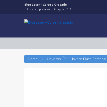
Saltar
Blue Laser – Corte y Grabado
al
…todo empieza en tu imaginación!
contenido
Home
Llaveros