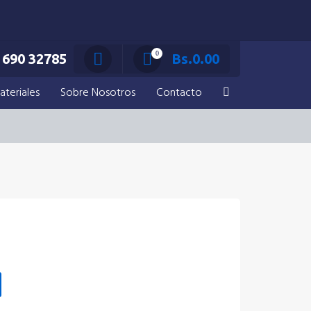
0
690 32785
Bs.
0.00
ateriales
Sobre Nosotros
Contacto