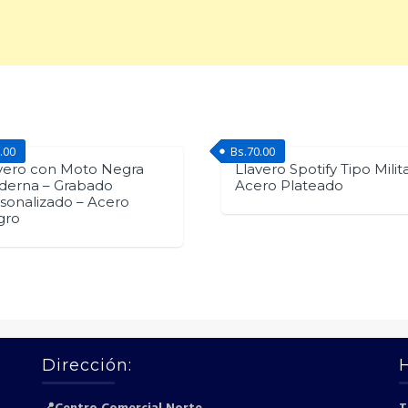
.00
Bs.
70.00
vero con Moto Negra
Llavero Spotify Tipo Milita
erna – Grabado
Acero Plateado
sonalizado – Acero
gro
Dirección: