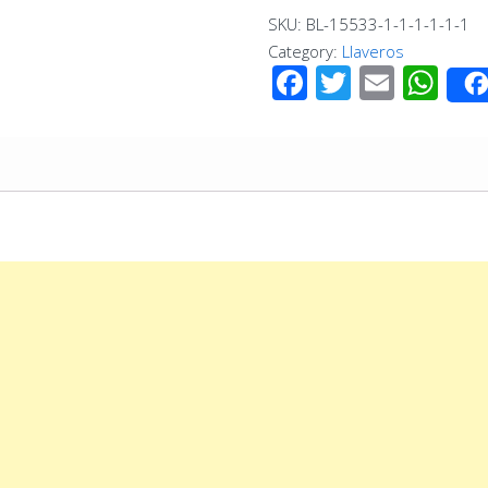
Rectangular
SKU:
BL-15533-1-1-1-1-1-1
con
Category:
Llaveros
Dije
Facebook
Twitter
Email
Wh
Mancuerna
quantity