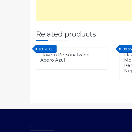
Related products
Bs.
70.00
Bs.
95
Llavero Personalizado –
Lla
Acero Azul
Mod
Per
Ne
.