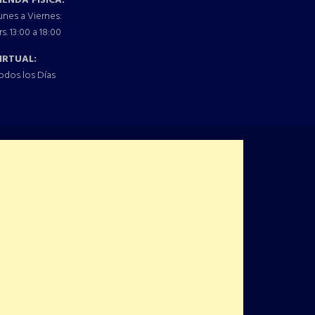
IENDA FISICA:
unes a Viernes:
rs. 13:00 a 18:00
IRTUAL:
odos los Días