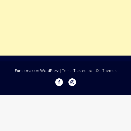
Funciona con WordPress
|
Tema:
Trusted
por UXL Themes