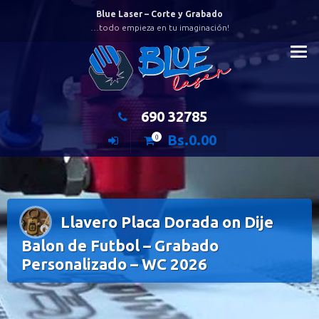
Saltar
Blue Laser – Corte y Grabado
al
…todo empieza en tu imaginación!
contenido
690 32785
Bs.
0.00
0
Llavero Placa Dorada on Dije
Balon de Futbol – Grabado
Personalizado – WC 2026