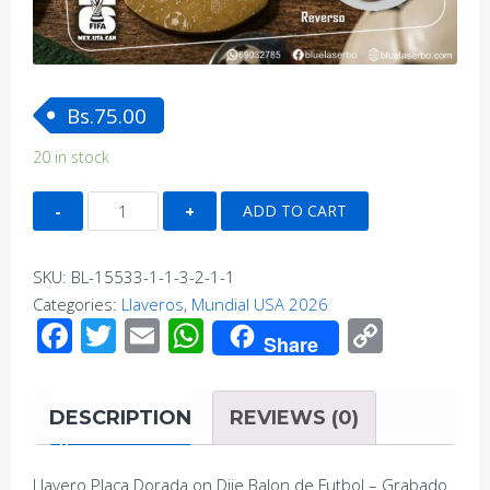
Bs.
75.00
20 in stock
Llavero
ADD TO CART
Placa
Dorada
SKU:
BL-15533-1-1-3-2-1-1
on
Categories:
Llaveros
,
Mundial USA 2026
Dije
Facebook
Twitter
Email
WhatsApp
Copy
Balon
Share
Link
de
Futbol
DESCRIPTION
REVIEWS (0)
-
Grabado
Personalizado
Llavero Placa Dorada on Dije Balon de Futbol – Grabado