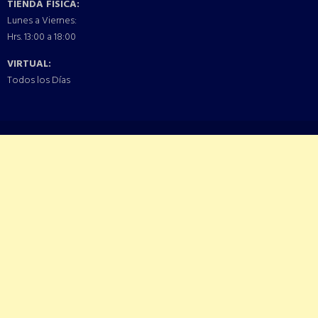
TIENDA FISICA:
Lunes a Viernes:
Hrs. 13:00 a 18:00
VIRTUAL:
Todos los Días