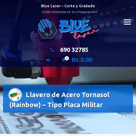
Saltar
Blue Laser – Corte y Grabado
al
…todo empieza en tu imaginación!
contenido
690 32785
Bs.
0.00
0
Llavero de Acero Tornasol
(Rainbow) – Tipo Placa Militar