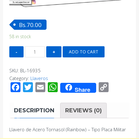
Bs.
70.00
58 in stock
Llavero
ADD TO CART
de
Acero
SKU:
BL-16935
Tornasol
Category:
Llaveros
(Rainbow)
Facebook
Twitter
Email
WhatsApp
Copy
-
Share
Link
Tipo
Placa
DESCRIPTION
REVIEWS (0)
Militar
quantity
Llavero de Acero Tornasol (Rainbow) – Tipo Placa Militar