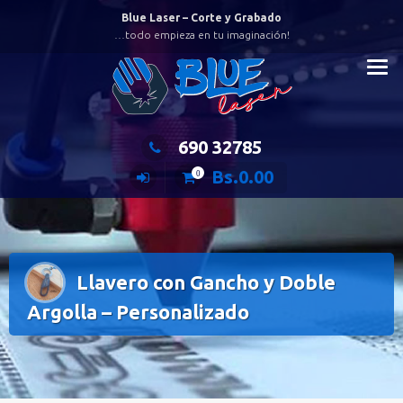
Saltar
Blue Laser – Corte y Grabado
al
…todo empieza en tu imaginación!
contenido
690 32785
Bs.
0.00
0
Llavero con Gancho y Doble
Argolla – Personalizado