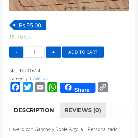
Bs.
55.00
18 in stock
Llavero
ADD TO CART
con
Gancho
SKU:
BL-91614
y
Category:
Llaveros
Doble
Facebook
Twitter
Email
WhatsApp
Copy
Argolla
Share
Link
-
Personalizado
DESCRIPTION
REVIEWS (0)
quantity
Llavero con Gancho y Doble Argolla – Personalizado