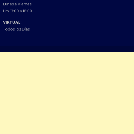
Lunes a Viernes:
Hrs. 13:00 a 18:00
VIRTUAL:
Todos los Días