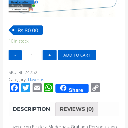
Bs.
80.00
10 in stock
Llavero
ADD TO CART
con
Bicicleta
SKU:
BL-24752
Moderna
Category:
Llaveros
-
Facebook
Twitter
Email
WhatsApp
Copy
Grabado
Share
Link
Personalizado
-
DESCRIPTION
REVIEWS (0)
Acero
Negro
quantity
Llavero con Bicicleta Moderna – Grabado Personalizado