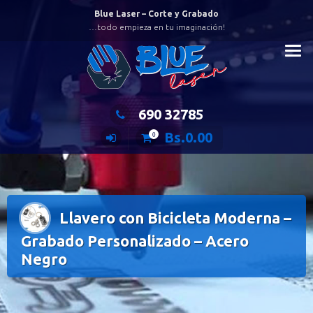
Saltar
Blue Laser – Corte y Grabado
al
…todo empieza en tu imaginación!
contenido
690 32785
Bs.
0.00
0
Llavero con Bicicleta Moderna –
Grabado Personalizado – Acero
Negro