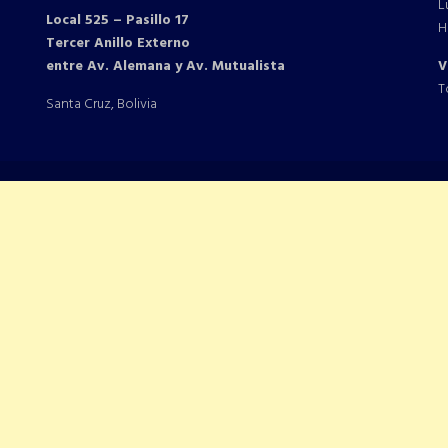
L
Local 525 – Pasillo 17
H
Tercer Anillo Externo
entre Av. Alemana y Av. Mutualista
V
T
Santa Cruz, Bolivia