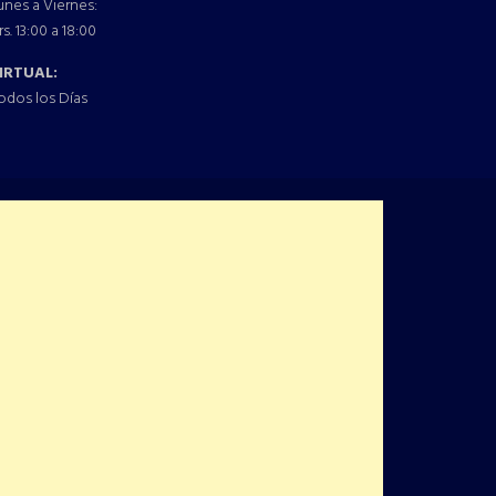
unes a Viernes:
rs. 13:00 a 18:00
IRTUAL:
odos los Días