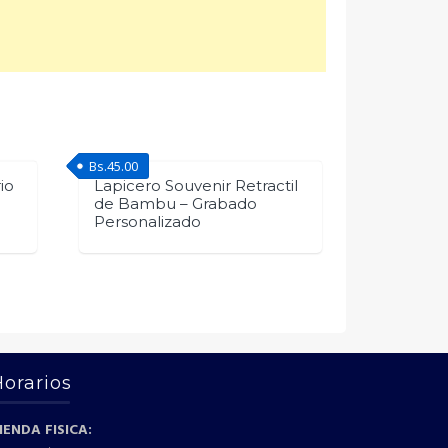
Bs.
45.00
io
Lapicero Souvenir Retractil
de Bambu – Grabado
Personalizado
Horarios
IENDA FISICA: