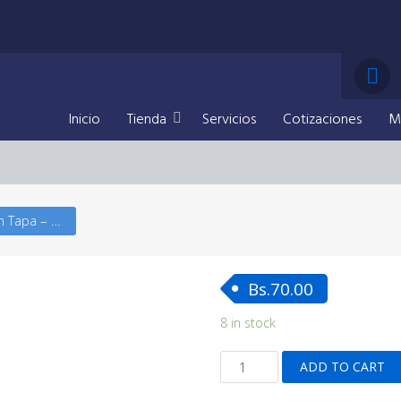
Inicio
Tienda
Servicios
Cotizaciones
M
Lapicero Mid con Tapa – Dorado – Grabado Personalizado
Bs.
70.00
8 in stock
Lapicero
ADD TO CART
Mid