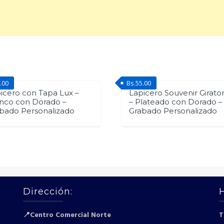
.00
Bs.
55.00
icero con Tapa Lux –
Lapicero Souvenir Girator
nco con Dorado –
– Plateado con Dorado –
bado Personalizado
Grabado Personalizado
Dirección:
📍Centro Comercial Norte
T