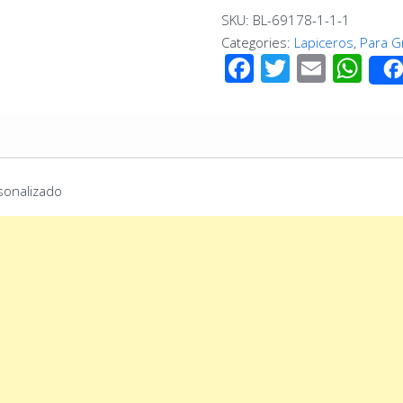
con
SKU:
BL-69178-1-1-1
Tapa
Categories:
Lapiceros
,
Para G
-
Facebook
Twitter
Email
Wh
Dorado
-
Grabado
Personalizado
quantity
sonalizado