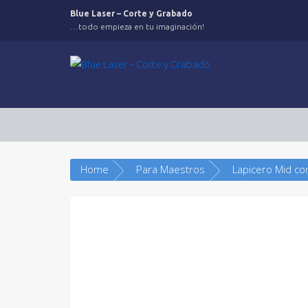
Saltar
Blue Laser – Corte y Grabado
al
…todo empieza en tu imaginación!
contenido
Home
Para Maestros