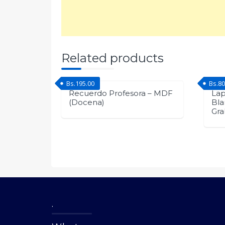
Related products
Bs.
195.00
Bs.
80
Recuerdo Profesora – MDF
Lap
(Docena)
Bla
Gra
.