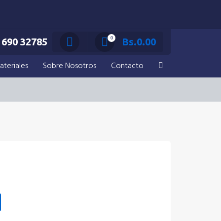
0
690 32785
Bs.
0.00
ateriales
Sobre Nosotros
Contacto