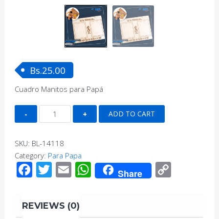
Bs.
25.00
Cuadro Manitos para Papá
Cuadro
ADD TO CART
Manitos
para
SKU:
BL-14118
Papá
Category:
Para Papa
quantity
Facebook
Twitter
Email
WhatsApp
Copy
Share
Link
REVIEWS (0)