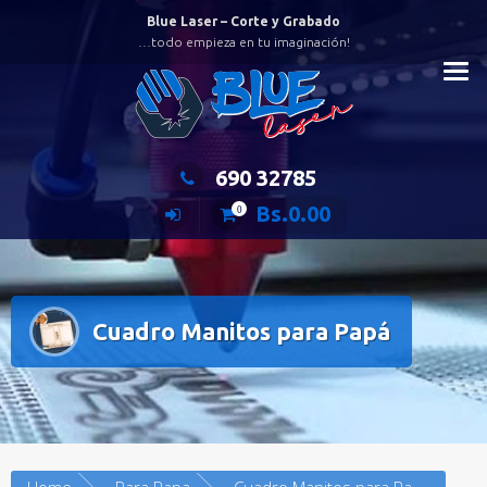
Saltar
Blue Laser – Corte y Grabado
al
…todo empieza en tu imaginación!
contenido
690 32785
Bs.
0.00
0
Cuadro Manitos para Papá