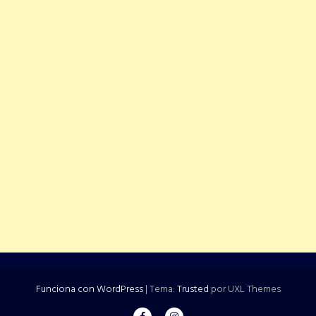
Funciona con WordPress
|
Tema:
Trusted
por UXL Themes