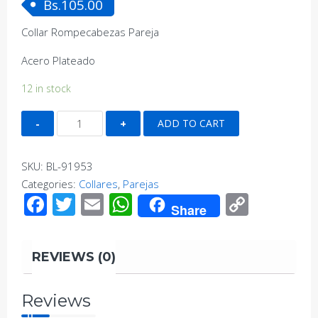
Bs.
105.00
Collar Rompecabezas Pareja
Acero Plateado
12 in stock
Collar
ADD TO CART
Rompecabezas
Clasico
SKU:
BL-91953
quantity
Categories:
Collares
,
Parejas
Facebook
Twitter
Email
WhatsApp
Copy
Share
Link
REVIEWS (0)
Reviews