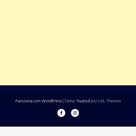
Funciona con WordPress
|
Tema:
Trusted
por UXL Themes