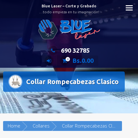
Saltar
Blue Laser – Corte y Grabado
al
…todo empieza en tu imaginación!
contenido
690 32785
Bs.
0.00
0
Collar Rompecabezas Clasico
Home
Collares
Collar Rompecabezas Clasico