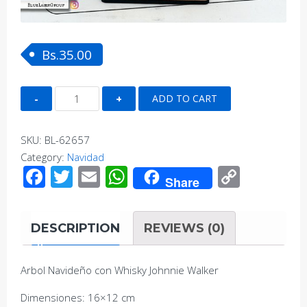
Bs.
35.00
Arbol
ADD TO CART
Navideño
con
SKU:
BL-62657
Whisky
Category:
Navidad
Johnnie
Facebook
Twitter
Email
WhatsApp
Copy
Walker
Share
Link
quantity
DESCRIPTION
REVIEWS (0)
Arbol Navideño con Whisky Johnnie Walker
Dimensiones: 16×12 cm