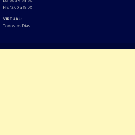
Lunes a Viernes:
Hrs. 13:00 a 18:00
VIRTUAL:
Todos los Días