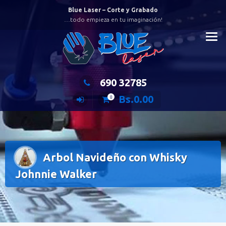
Saltar
Blue Laser – Corte y Grabado
al
…todo empieza en tu imaginación!
contenido
690 32785
Bs.
0.00
0
Arbol Navideño con Whisky
Johnnie Walker